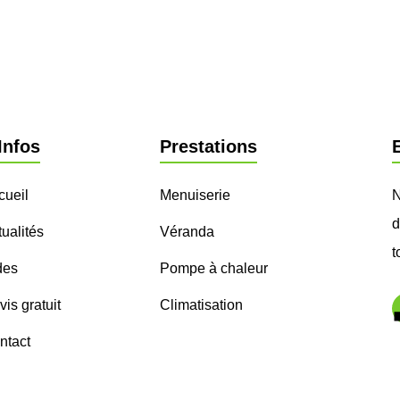
Infos
Prestations
cueil
Menuiserie
N
d
ualités
Véranda
t
des
Pompe à chaleur
is gratuit
Climatisation
ntact