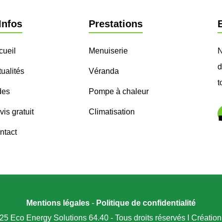
Infos
Prestations
cueil
Menuiserie
N
d
ualités
Véranda
t
des
Pompe à chaleur
is gratuit
Climatisation
ntact
Mentions légales
-
Politique de confidentialité
25 Eco Energy Solutions 64.40 - Tous droits réservés I Créatio